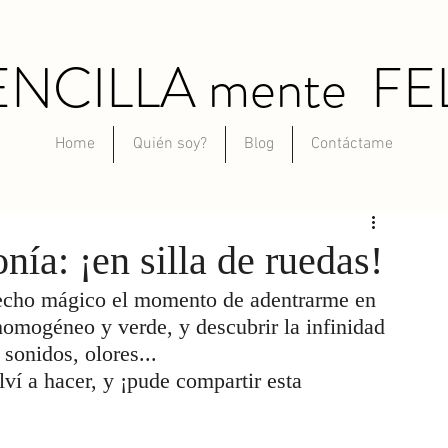
ENCILLA mente FE
Home
Quién soy?
Blog
Contáctame
ía: ¡en silla de ruedas!
echo mágico el momento de adentrarme en 
mogéneo y verde, y descubrir la infinidad 
sonidos, olores...
ví a hacer, y ¡pude compartir esta 