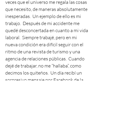
veces que el universo me regala las cosas 
que necesito, de maneras absolutamente 
inesperadas.  Un ejemplo de ello es mi 
trabajo.  Después de mi accidente me 
quedé desconcertada en cuanto a mi vida 
laboral.  Siempre trabajé, pero en mi 
nueva condición era difícil seguir con el 
ritmo de una revista de turismo y una 
agencia de relaciones públicas.  Cuando 
dejé de trabajar, no me “hallaba”, como 
decimos los quiteños.  Un día recibí un 
sorpresivo mensaje por Facebook de la 
entonces directora de recursos humanos 
del Colegio Menor, una chica hermosa 
con una sonrisa contagiosa, que me 
preguntaba si me interesaría trabajar en 
el colegio.  ¡Me cayó del cielo!  Después 
me enteré que fue una amiga muy 
querida que trabaja en el mismo colegio 