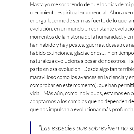
Hasta yo me sorprendo de que los días de mi 
crecimiento espiritual exponencial.  Ahora veo
enorgullecerme de ser más fuerte de lo que ja
evolución, en un mundo en constante evolución
momentos de la historia de la humanidad, y en
han habido y hay pestes, guerras, desastres na
habido extinciones, glaciaciones…. Y en tiempos
naturaleza evoluciona a pesar de nosotros.  
parte en esa evolución.  Desde algo tan terribl
maravilloso como los avances en la ciencia y 
comprobar en este momento), que han permitido
vida.   Más aún, como individuos, estamos en 
adaptarnos a los cambios que no dependen de no
que nos impulsan a evolucionar más profunda
“Las especies que sobreviven no so