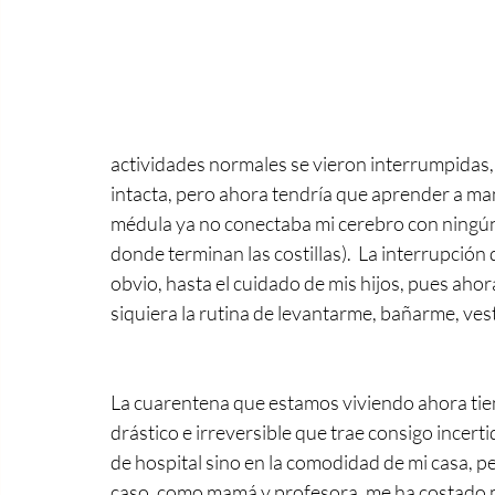
actividades normales se vieron interrumpidas, 
intacta, pero ahora tendría que aprender a ma
médula ya no conectaba mi cerebro con ningún m
donde terminan las costillas).  La interrupción 
obvio, hasta el cuidado de mis hijos, pues ahor
siquiera la rutina de levantarme, bañarme, vesti
La cuarentena que estamos viviendo ahora tien
drástico e irreversible que trae consigo incert
de hospital sino en la comodidad de mi casa, per
caso, como mamá y profesora, me ha costado mu