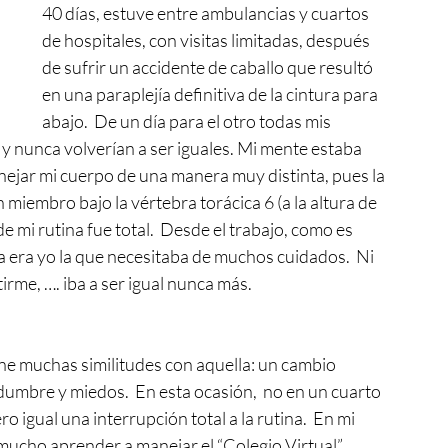
40 días, estuve entre ambulancias y cuartos 
de hospitales, con visitas limitadas, después 
de sufrir un accidente de caballo que resultó 
en una paraplejía definitiva de la cintura para 
abajo.  De un día para el otro todas mis 
y nunca volverían a ser iguales. Mi mente estaba 
nejar mi cuerpo de una manera muy distinta, pues la 
iembro bajo la vértebra torácica 6 (a la altura de 
de mi rutina fue total.  Desde el trabajo, como es 
a era yo la que necesitaba de muchos cuidados.  Ni 
rme, …. iba a ser igual nunca más.  
e muchas similitudes con aquella: un cambio 
idumbre y miedos.  En esta ocasión,  no en un cuarto 
o igual una interrupción total a la rutina.  En mi 
cho aprender a manejar el “Colegio Virtual”. 