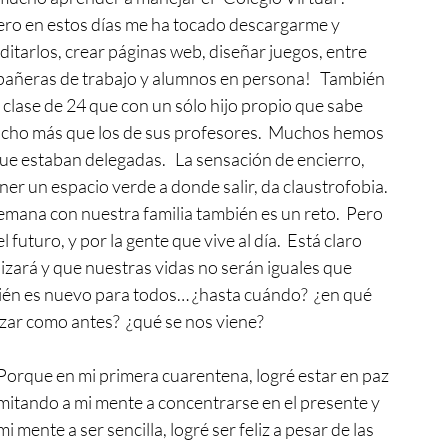
ero en estos días me ha tocado descargarme y 
ditarlos, crear páginas web, diseñar juegos, entre 
pañeras de trabajo y alumnos en persona!   También 
 clase de 24 que con un sólo hijo propio que sabe 
cho más que los de sus profesores.  Muchos hemos 
ue estaban delegadas.   La sensación de encierro, 
ner un espacio verde a donde salir, da claustrofobia. 
 semana con nuestra familia también es un reto.  Pero 
futuro, y por la gente que vive al día.  Está claro 
zará y que nuestras vidas no serán iguales que 
bién es nuevo para todos… ¿hasta cuándo?  ¿en qué 
izar como antes?  ¿qué se nos viene?
  Porque en mi primera cuarentena, logré estar en paz 
mitando a mi mente a concentrarse en el presente y 
 mente a ser sencilla, logré ser feliz a pesar de las 