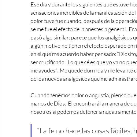
Ese día y durante los siguientes que estuve hos
sensaciones increíbles de la manifestación de 
dolor tuve fue cuando, después de la operació
se me fue el efecto de la anestesia general.  Er
pasó algo similar: parece que los analgésicos 
algún motivo no tienen el efecto esperado en m
en el que me acuerdo haber pensado: “Diosito,
ser crucificado.  Lo que sé es que yo ya no pu
me ayudes”.  Me quedé dormida y me levanté c
de los nuevos analgésicos que me administraro
Cuando tenemos dolor o angustia, pienso que l
manos de Dios.  Él encontrará la manera de quit
nosotros sí podemos detener a nuestra mente y 
“La fe no hace las cosas fáciles, ha